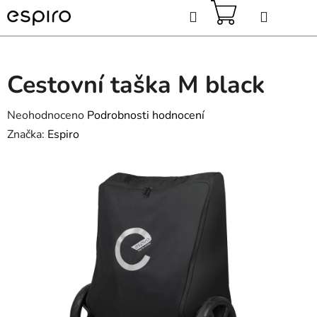
Přejít
Hledat
na
obsah
NÁKUPNÍ
KOŠÍK
Cestovní taška M black
Průměrné
Neohodnoceno
Podrobnosti hodnocení
hodnocení
Značka:
Espiro
produktu
je
0,0
z
5
hvězdiček.