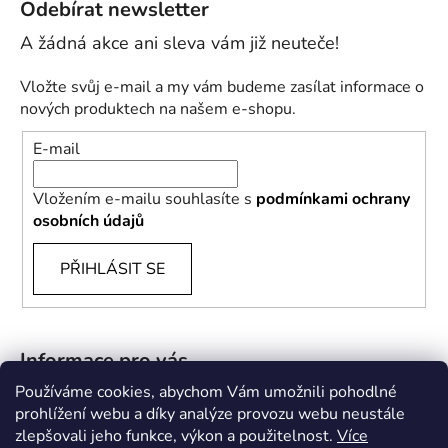
Odebírat newsletter
Vložte svůj e-mail a my vám budeme zasílat informace o
nových produktech na našem e-shopu.
E-mail
Vložením e-mailu souhlasíte s
podmínkami ochrany
osobních údajů
PŘIHLÁSIT SE
Informace pro vás
Používáme cookies, abychom Vám umožnili pohodlné
B2B
prohlížení webu a díky analýze provozu webu neustále
zlepšovali jeho funkce, výkon a použitelnost.
Více
Doprava a platba