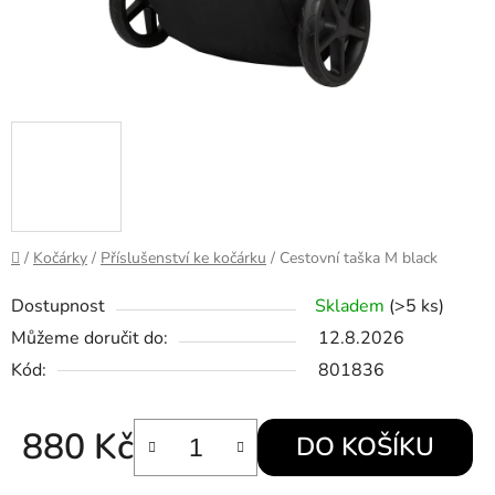
Domů
/
Kočárky
/
Příslušenství ke kočárku
/
Cestovní taška M black
Dostupnost
Skladem
(>5 ks)
Můžeme doručit do:
12.8.2026
Kód:
801836
880 Kč
DO KOŠÍKU
Měrná cena: