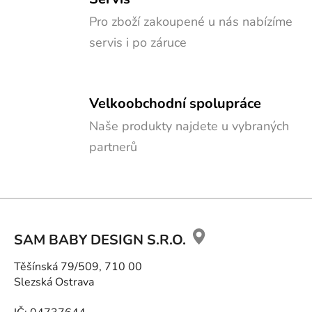
Pro zboží zakoupené u nás nabízíme
servis i po záruce
Velkoobchodní spolupráce
Naše produkty najdete u vybraných
partnerů
Z
á
SAM BABY DESIGN S.R.O.
p
a
Těšínská 79/509, 710 00
t
Slezská Ostrava
í