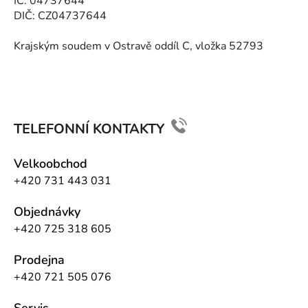
IČ: 04737644
DIČ: CZ04737644
Krajským soudem v Ostravě oddíl C, vložka 52793
TELEFONNÍ KONTAKTY
Velkoobchod
+420 731 443 031
Objednávky
+420 725 318 605
Prodejna
+420 721 505 076