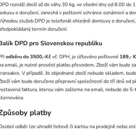
DPD rozváží zboží až do váhy 30 kg, ve všední dny od 8.00 do 1
pokusu o doručení, zanechá v poštovní schránce oznámení a doru
Výhodou služeb DPD je telefonát ohledně domluvy o doručení,
předpokládaný termín doručení.
Balík DPD pro Slovenskou republiku
Při
odběru do 3500,-Kč
vč. DPH, je účtováno poštovné
189,- 
na email, je nutné provést platbu převodem, Zboží vám bude z
transakce. V případě, že objednané zboží nebude skladem, bud
Zboží vám bude doručeno přepravní společností do tří dnů od pří
vystavená faktura, kterou vám zašleme na email, nebude do 5-
stornována.
Způsoby platby
Osobní odběr lze uhradit hotově či kartou na prodejně nebo onl