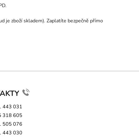
PD.
d je zboží skladem). Zaplatíte bezpečně přímo
TAKTY
1 443 031
5 318 605
1 505 076
1 443 030