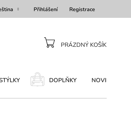
eština
Přihlášení
Registrace
PRÁZDNÝ KOŠÍK
NÁKUPNÍ
KOŠÍK
STÝLKY
DOPLŇKY
NOVINKY