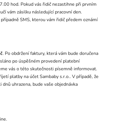
7.00 hod. Pokud vás řidič nezastihne při prvním
čí vám zásilku následující pracovní den.
 případně SMS, kterou vám řidič předem oznámí
Kč
. Po obdržení faktury, která vám bude doručena
asláno po úspěšném provedení platební
eme vás o této skutečnosti písemně informovat.
jetí platby na účet Sambaby s.r.o.. V případě, že
ti dnů uhrazena, bude vaše objednávka
ine.