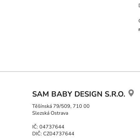
Z
á
SAM BABY DESIGN S.R.O.
p
a
Těšínská 79/509, 710 00
Slezská Ostrava
t
í
IČ: 04737644
DIČ: CZ04737644