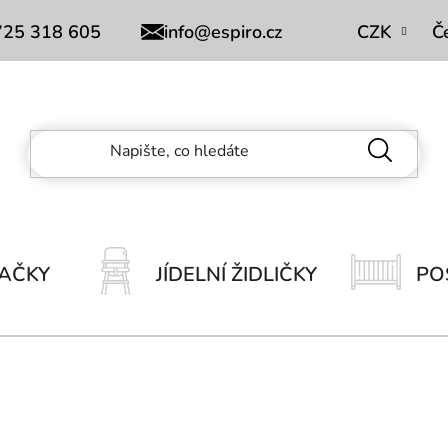
Obchodní podmínky
725 318 605
info@espiro.cz
CZK
Č
AČKY
JÍDELNÍ ŽIDLIČKY
PO