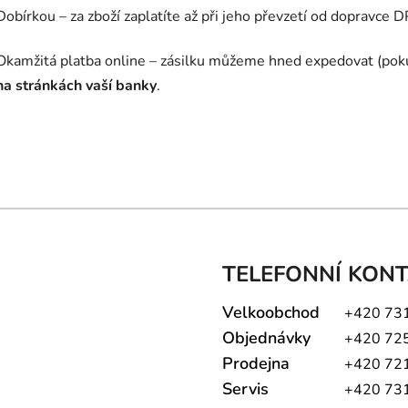
Dobírkou – za zboží zaplatíte až při jeho převzetí od dopravce D
Okamžitá platba online – zásilku můžeme hned expedovat (poku
na stránkách vaší banky
.
TELEFONNÍ KON
Velkoobchod
+420 73
Objednávky
+420 72
Prodejna
+420 72
Servis
+420 73