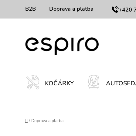
Přejít
B2B
Doprava a platba
Kontakty
+420 
na
obsah
KOČÁRKY
AUTOSED
Domů
/
Doprava a platba