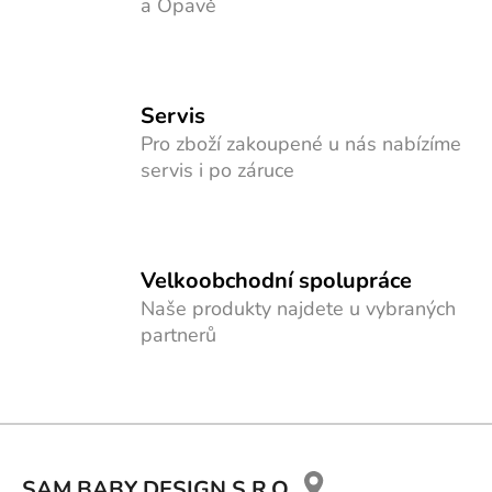
a Opavě
s
u
Servis
Pro zboží zakoupené u nás nabízíme
servis i po záruce
Velkoobchodní spolupráce
Naše produkty najdete u vybraných
partnerů
Z
á
SAM BABY DESIGN S.R.O.