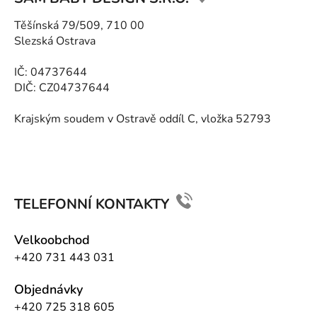
p
a
Těšínská 79/509, 710 00
t
Slezská Ostrava
í
IČ: 04737644
DIČ: CZ04737644
Krajským soudem v Ostravě oddíl C, vložka 52793
TELEFONNÍ KONTAKTY
Velkoobchod
+420 731 443 031
Objednávky
+420 725 318 605