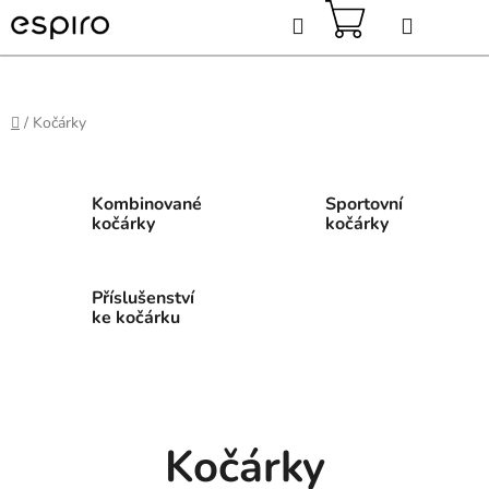
Přejít
Hledat
na
obsah
NÁKUPNÍ
KOŠÍK
Domů
/
Kočárky
Kombinované
Sportovní
kočárky
kočárky
Příslušenství
ke kočárku
Kočárky