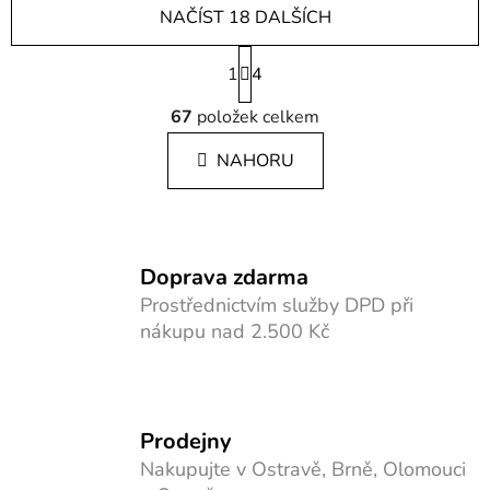
NAČÍST 18 DALŠÍCH
S
1
t
4
r
O
á
67
položek celkem
v
n
l
k
NAHORU
á
o
d
v
a
á
c
n
í
í
Doprava zdarma
p
Prostřednictvím služby DPD při
r
nákupu nad 2.500 Kč
v
k
y
v
ý
Prodejny
p
Nakupujte v Ostravě, Brně, Olomouci
i