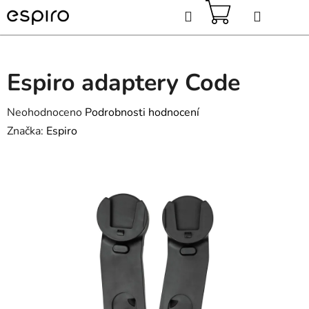
Přejít
Hledat
na
obsah
NÁKUPNÍ
KOŠÍK
Espiro adaptery Code
Průměrné
Neohodnoceno
Podrobnosti hodnocení
hodnocení
Značka:
Espiro
produktu
je
0,0
z
5
hvězdiček.