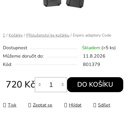
Domů
/
Kočárky
/
Příslušenství ke kočárku
/
Espiro adaptery Code
Dostupnost
Skladem
(>5 ks)
Můžeme doručit do:
11.8.2026
Kód:
801379
720 Kč
DO KOŠÍKU
Měrná cena:
Tisk
Zeptat se
Hlídat
Sdílet