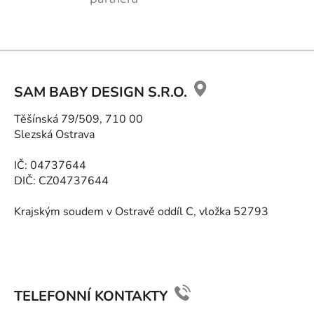
Z
á
SAM BABY DESIGN S.R.O.
p
a
Těšínská 79/509, 710 00
t
Slezská Ostrava
í
IČ: 04737644
DIČ: CZ04737644
Krajským soudem v Ostravě oddíl C, vložka 52793
TELEFONNÍ KONTAKTY