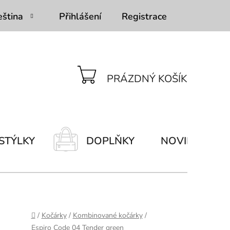
eština
Přihlášení
Registrace
PRÁZDNÝ KOŠÍK
NÁKUPNÍ
KOŠÍK
STÝLKY
DOPLŇKY
NOVINKY
Domů
/
Kočárky
/
Kombinované kočárky
/
Espiro Code 04 Tender green