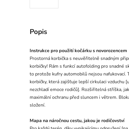
Popis
Instrukce pro použití kočárku s novorozencem
Prostorná korbička s neuvěřitelně snadným připí
korbičky! Rám s funkcí autofolding pro snadné s
to protože kufry automobilů nejsou nafukovací. T
korbičky, která zajišťuje lepší cirkulaci vzduchu
nezchladí emoce rodičů]. Rozšiřitelná stříška, ja
maximální ochranu před sluncem i větrem. Blok
složení.
Mapa na náročnou cestu, jakou je rodičovství
Pro každý terén, díky vynikajícímu odpružení [na