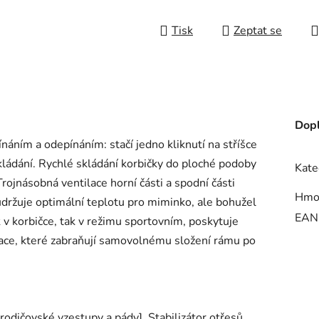
Tisk
Zeptat se
Dopl
náním a odepínáním: stačí jedno kliknutí na stříšce
kládání. Rychlé skládání korbičky do ploché podoby
Kate
rojnásobná ventilace horní části a spodní části
Hmo
 [udržuje optimální teplotu pro miminko, ale bohužel
EAN
k v korbičce, tak v režimu sportovním, poskytuje
ace, které zabraňují samovolnému složení rámu po
 rodičovské vzestupy a pády]. Stabilizátor otřesů