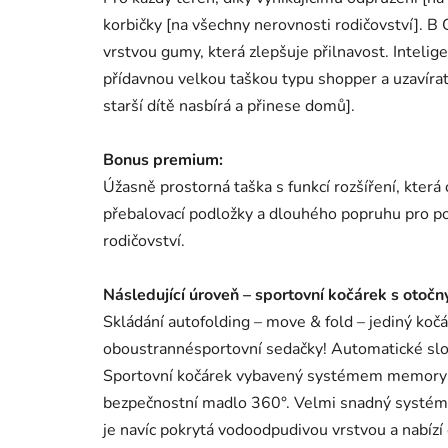
korbičky [na všechny nerovnosti rodičovství]. B
vrstvou gumy, která zlepšuje přilnavost. Intelig
přídavnou velkou taškou typu shopper a uzavíra
starší dítě nasbírá a přinese domů].
Bonus premium:
Úžasně prostorná taška s funkcí rozšíření, která
přebalovací podložky a dlouhého popruhu pro p
rodičovství.
Následující úroveň – sportovní kočárek s oto
Skládání autofolding – move & fold – jediný koč
oboustrannésportovní sedačky! Automatické sl
Sportovní kočárek vybavený systémem memory b
bezpečnostní madlo 360°. Velmi snadný systém na
je navíc pokrytá vodoodpudivou vrstvou a nabízí 