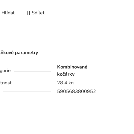
Hlídat
Sdílet
ňkové parametry
Kombinované
gorie
kočárky
tnost
28.4 kg
5905683800952