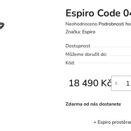
Espiro Code 0
Průměrné
Neohodnoceno
Podrobnosti ho
hodnocení
Značka:
Espiro
produktu
Dostupnost
je
Můžeme doručit do:
0,0
Kód:
z
5
hvězdiček.
18 490 Kč
Měrná cena:
Zdarma od nás dostanete
+ Espiro prostěra