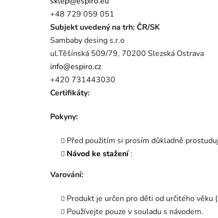
sklep
@espiro
.eu
+48 729 059 051
Subjekt uvedený na trh: ČR/SK
Sambaby desing s.r.o
ul.Těšínská 509/79, 70200 Slezská Ostrava
info@espiro.cz
+420 731443030
Certifikáty:
Pokyny:
Před použitím si prosím důkladně prostuduj
Návod ke stažení
:
Varování:
Produkt je určen pro děti od určitého věku 
Používejte pouze v souladu s návodem.