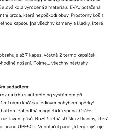
 Gelová kola vyrobená z materiálu EVA, potažená
entní brzda, která nepoškodí obuv. Prostorný koš s
telnou kapsou [na všechny kameny a klacky, které
 obsahuje až 7 kapes, včetně 2 termo kapsiček,
ohodlné nošení. Pojme… všechny nástrahy
čným sedadlem:
árek na trhu s autofolding systémem při
ožení rámu kočárku jediným pohybem opěrky!
utton. Pohodlná magnetická spona. Otáčecí
stavení pásů. Rozšiřitelná stříška z tkaniny, která
ochranu UPF50+. Ventilační panel, který zajišťuje