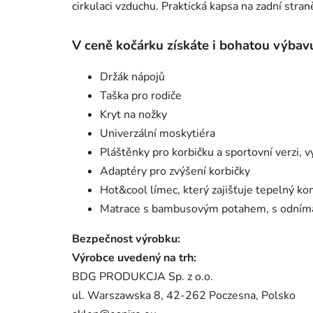
cirkulaci vzduchu. Praktická kapsa na zadní stra
V ceně kočárku získáte i bohatou výbav
Držák nápojů
Taška pro rodiče
Kryt na nožky
Univerzální moskytiéra
Pláštěnky pro korbičku a sportovní verzi,
Adaptéry pro zvýšení korbičky
Hot&cool límec, který zajišťuje tepelný ko
Matrace s bambusovým potahem, s odníma
Bezpečnost výrobku:
Výrobce uvedený na trh:
BDG PRODUKCJA Sp. z o.o.
ul. Warszawska 8, 42-262 Poczesna, Polsko