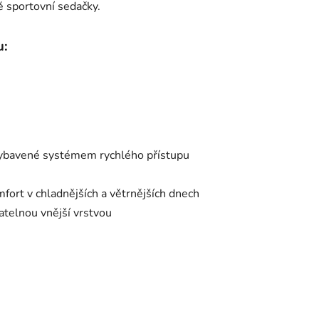
ně sportovní sedačky.
u:
 vybavené systémem rychlého přístupu
mfort v chladnějších a větrnějších dnech
telnou vnější vrstvou