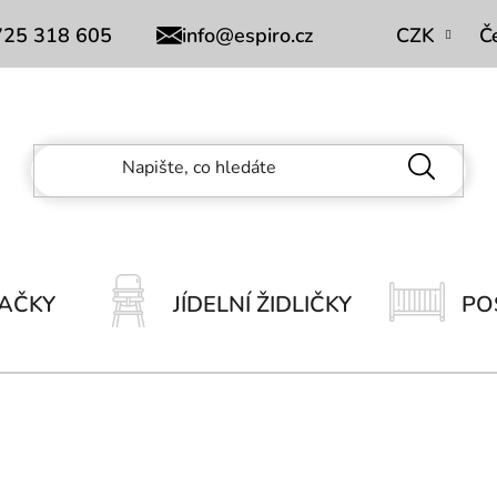
Obchodní podmínky
725 318 605
info@espiro.cz
CZK
Č
AČKY
JÍDELNÍ ŽIDLIČKY
PO