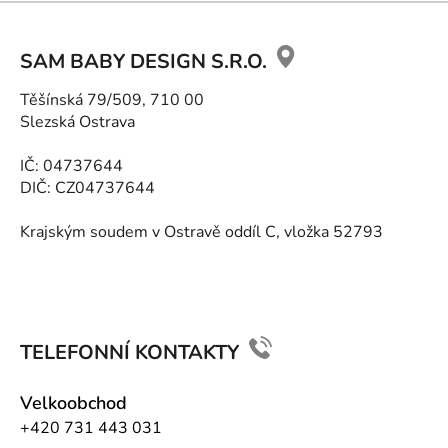
Z
á
SAM BABY DESIGN S.R.O.
p
a
Těšínská 79/509, 710 00
t
Slezská Ostrava
í
IČ: 04737644
DIČ: CZ04737644
Krajským soudem v Ostravě oddíl C, vložka 52793
TELEFONNÍ KONTAKTY
Velkoobchod
+420 731 443 031