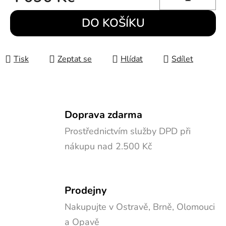
Měrná cena:
DO KOŠÍKU
Tisk
Zeptat se
Hlídat
Sdílet
Doprava zdarma
Prostřednictvím služby DPD při
nákupu nad 2.500 Kč
Prodejny
Nakupujte v Ostravě, Brně, Olomouci
a Opavě