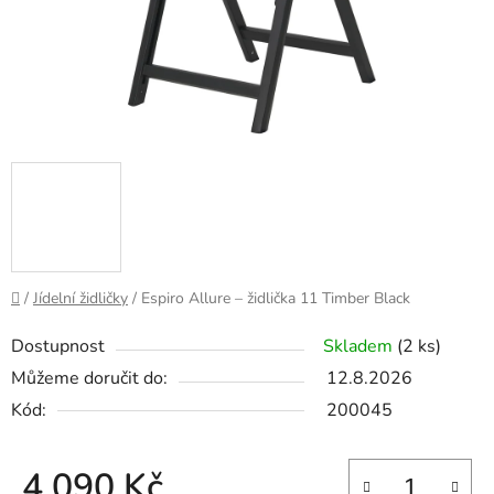
Domů
/
Jídelní židličky
/
Espiro Allure – židlička 11 Timber Black
Dostupnost
Skladem
(2 ks)
Můžeme doručit do:
12.8.2026
Kód:
200045
4 090 Kč