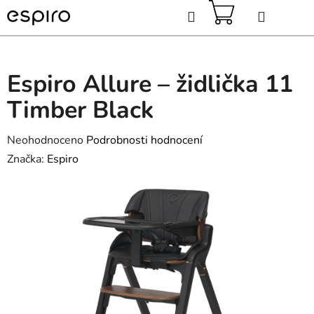
Přejít
Hledat
na
obsah
NÁKUPNÍ
KOŠÍK
Espiro Allure – židlička 11
Timber Black
Průměrné
Neohodnoceno
Podrobnosti hodnocení
hodnocení
Značka:
Espiro
produktu
je
0,0
z
5
hvězdiček.