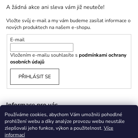
Vložte svůj e-mail a my vám budeme zasílat informace o
nových produktech na našem e-shopu.
E-mail
Vložením e-mailu souhlasíte s
podmínkami ochrany
osobních údajů
PŘIHLÁSIT SE
Informace pro vás
Používáme cookies, abychom Vám umožnili pohodlné
B2B
prohlížení webu a díky analýze provozu webu neustále
zlepšovali jeho funkce, výkon a použitelnost.
Více
Doprava a platba
informací
Kontakty