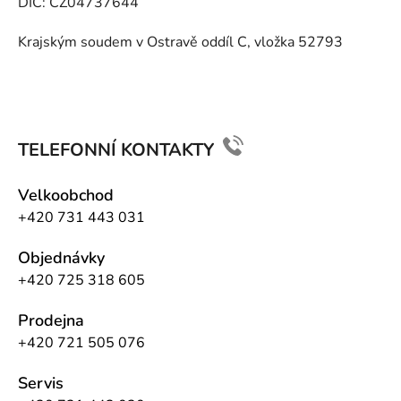
DIČ: CZ04737644
Krajským soudem v Ostravě oddíl C, vložka 52793
TELEFONNÍ KONTAKTY
Velkoobchod
+420 731 443 031
Objednávky
+420 725 318 605
Prodejna
+420 721 505 076
Servis