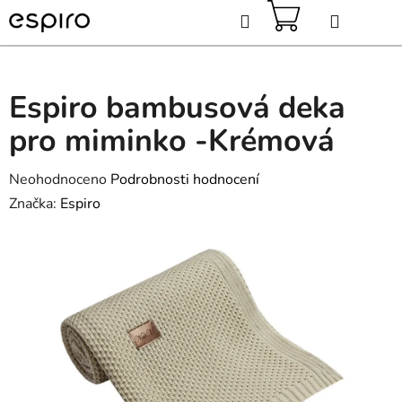
Přejít
Hledat
na
obsah
NÁKUPNÍ
KOŠÍK
Espiro bambusová deka
pro miminko -Krémová
Průměrné
Neohodnoceno
Podrobnosti hodnocení
hodnocení
Značka:
Espiro
produktu
je
0,0
z
5
hvězdiček.