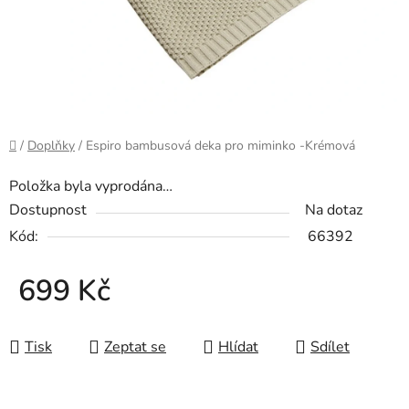
Domů
/
Doplňky
/
Espiro bambusová deka pro miminko -Krémová
Položka byla vyprodána…
Dostupnost
Na dotaz
Kód:
66392
699 Kč
Měrná cena:
Tisk
Zeptat se
Hlídat
Sdílet