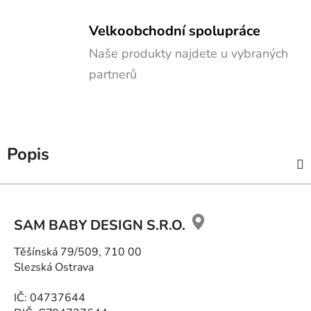
Velkoobchodní spolupráce
Naše produkty najdete u vybraných
partnerů
Popis
Z
á
SAM BABY DESIGN S.R.O.
p
a
Těšínská 79/509, 710 00
t
Slezská Ostrava
í
IČ: 04737644