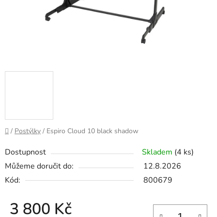
Domů
/
Postýlky
/
Espiro Cloud 10 black shadow
Dostupnost
Skladem
(4 ks)
Můžeme doručit do:
12.8.2026
Kód:
800679
3 800 Kč