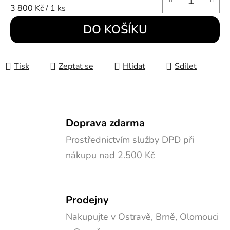
Měrná cena:
3 800 Kč / 1 ks
DO KOŠÍKU
Tisk
Zeptat se
Hlídat
Sdílet
Doprava zdarma
Prostřednictvím služby DPD při
nákupu nad 2.500 Kč
Prodejny
Nakupujte v Ostravě, Brně, Olomouci