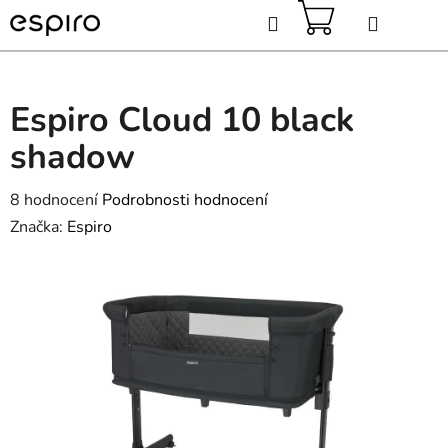
Přejít
Hledat
na
obsah
NÁKUPNÍ
KOŠÍK
Espiro Cloud 10 black
shadow
Průměrné
8 hodnocení
Podrobnosti hodnocení
hodnocení
Značka:
Espiro
produktu
je
2,8
z
5
hvězdiček.