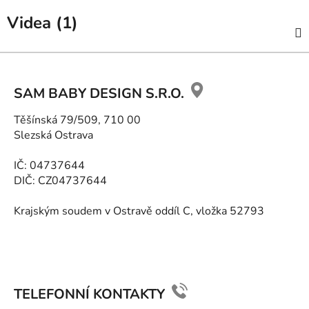
Videa (1)
Z
á
SAM BABY DESIGN S.R.O.
p
a
Těšínská 79/509, 710 00
t
Slezská Ostrava
í
IČ: 04737644
DIČ: CZ04737644
Krajským soudem v Ostravě oddíl C, vložka 52793
TELEFONNÍ KONTAKTY