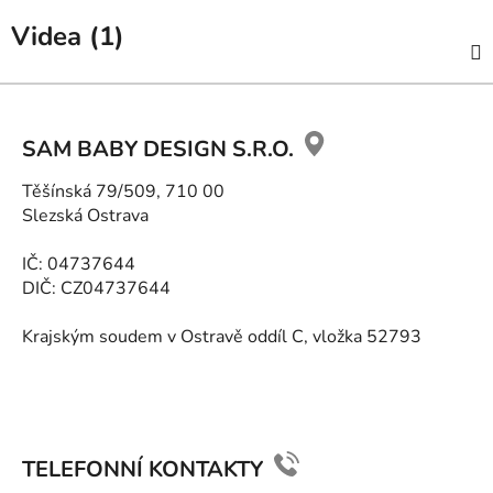
Videa (1)
Z
á
SAM BABY DESIGN S.R.O.
p
a
Těšínská 79/509, 710 00
t
Slezská Ostrava
í
IČ: 04737644
DIČ: CZ04737644
Krajským soudem v Ostravě oddíl C, vložka 52793
TELEFONNÍ KONTAKTY