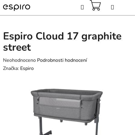
Přejít
Hledat
na
obsah
NÁKUPNÍ
KOŠÍK
Espiro Cloud 17 graphite
street
Průměrné
Neohodnoceno
Podrobnosti hodnocení
hodnocení
Značka:
Espiro
produktu
je
0,0
z
5
hvězdiček.