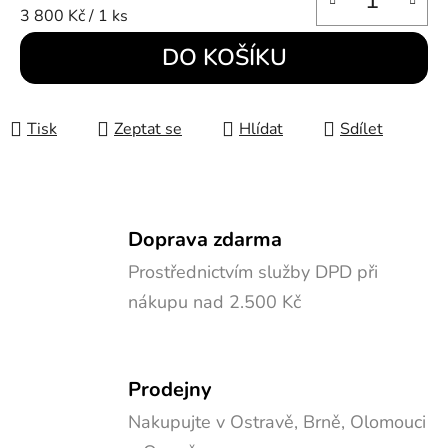
Měrná cena:
3 800 Kč / 1 ks
DO KOŠÍKU
Tisk
Zeptat se
Hlídat
Sdílet
Doprava zdarma
Prostřednictvím služby DPD při
nákupu nad 2.500 Kč
Prodejny
Nakupujte v Ostravě, Brně, Olomouci