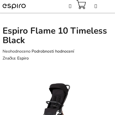
Přejít
Hledat
na
obsah
NÁKUPNÍ
KOŠÍK
Espiro Flame 10 Timeless
Black
Průměrné
Neohodnoceno
Podrobnosti hodnocení
hodnocení
Značka:
Espiro
produktu
je
0,0
z
5
hvězdiček.