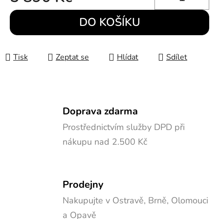
Měrná cena:
DO KOŠÍKU
Tisk
Zeptat se
Hlídat
Sdílet
Doprava zdarma
Prostřednictvím služby DPD při
nákupu nad 2.500 Kč
Prodejny
Nakupujte v Ostravě, Brně, Olomouci
a Opavě