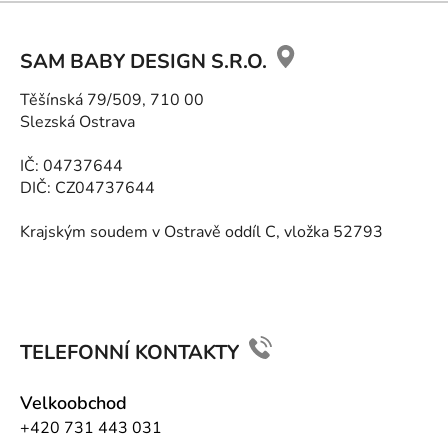
Z
á
SAM BABY DESIGN S.R.O.
p
a
Těšínská 79/509, 710 00
t
Slezská Ostrava
í
IČ: 04737644
DIČ: CZ04737644
Krajským soudem v Ostravě oddíl C, vložka 52793
TELEFONNÍ KONTAKTY
Velkoobchod
+420 731 443 031