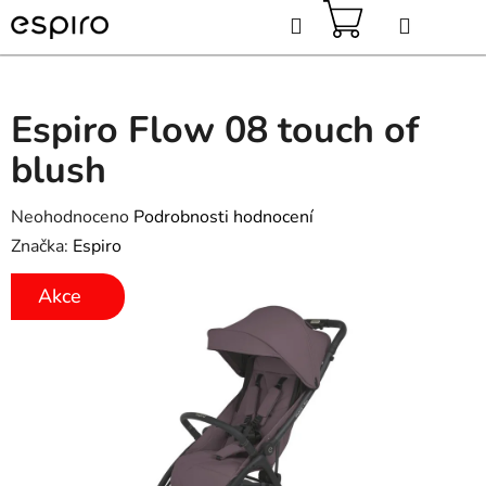
Přejít
Hledat
na
obsah
NÁKUPNÍ
KOŠÍK
Espiro Flow 08 touch of
blush
Průměrné
Neohodnoceno
Podrobnosti hodnocení
hodnocení
Značka:
Espiro
produktu
Akce
je
0,0
z
5
hvězdiček.