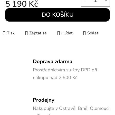
5 190 Kč
Měrná cena:
DO KOŠÍKU
Tisk
Zeptat se
Hlídat
Sdílet
Doprava zdarma
Prostřednictvím služby DPD při
nákupu nad 2.500 Kč
Prodejny
Nakupujte v Ostravě, Brně, Olomouci