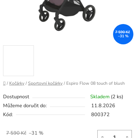
7 590 Kč
–31 %
Domů
/
Kočárky
/
Sportovní kočárky
/
Espiro Flow 08 touch of blush
Dostupnost
Skladem
(2 ks)
Můžeme doručit do:
11.8.2026
Kód:
800372
7 590 Kč
–31 %