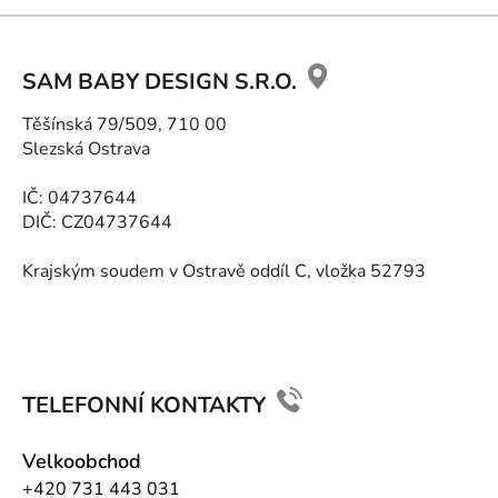
Z
á
SAM BABY DESIGN S.R.O.
p
a
Těšínská 79/509, 710 00
t
Slezská Ostrava
í
IČ: 04737644
DIČ: CZ04737644
Krajským soudem v Ostravě oddíl C, vložka 52793
TELEFONNÍ KONTAKTY
Velkoobchod
+420 731 443 031