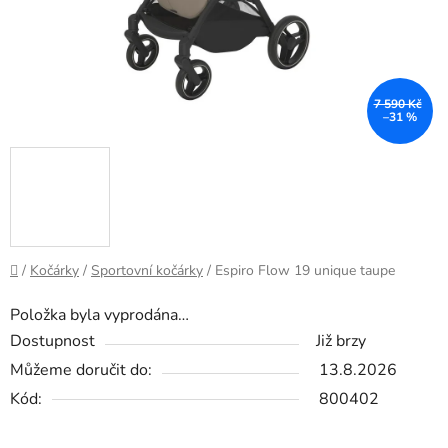
7 590 Kč
–31 %
Domů
/
Kočárky
/
Sportovní kočárky
/
Espiro Flow 19 unique taupe
Položka byla vyprodána…
Dostupnost
Již brzy
Můžeme doručit do:
13.8.2026
Kód:
800402