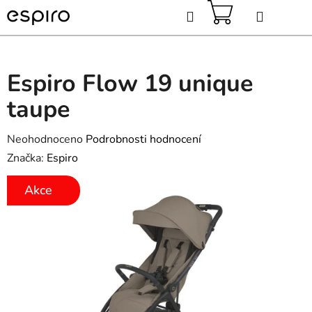
Přejít
Hledat
na
obsah
NÁKUPNÍ
KOŠÍK
Espiro Flow 19 unique
taupe
Průměrné
Neohodnoceno
Podrobnosti hodnocení
hodnocení
Značka:
Espiro
produktu
Akce
je
0,0
z
5
hvězdiček.