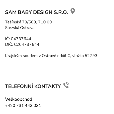
Z
á
SAM BABY DESIGN S.R.O.
p
a
Těšínská 79/509, 710 00
t
Slezská Ostrava
í
IČ: 04737644
DIČ: CZ04737644
Krajským soudem v Ostravě oddíl C, vložka 52793
TELEFONNÍ KONTAKTY
Velkoobchod
+420 731 443 031