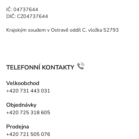
í
IČ: 04737644
DIČ: CZ04737644
Krajským soudem v Ostravě oddíl C, vložka 52793
TELEFONNÍ KONTAKTY
Velkoobchod
+420 731 443 031
Objednávky
+420 725 318 605
Prodejna
+420 721 505 076