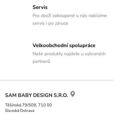
Servis
Pro zboží zakoupené u nás nabízíme
servis i po záruce
Velkoobchodní spolupráce
Naše produkty najdete u vybraných
partnerů
Z
á
SAM BABY DESIGN S.R.O.
p
a
Těšínská 79/509, 710 00
t
Slezská Ostrava