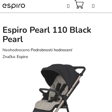
Přejít
Hledat
na
obsah
NÁKUPNÍ
KOŠÍK
Espiro Pearl 110 Black
Pearl
Průměrné
Neohodnoceno
Podrobnosti hodnocení
hodnocení
Značka:
Espiro
produktu
je
0,0
z
5
hvězdiček.