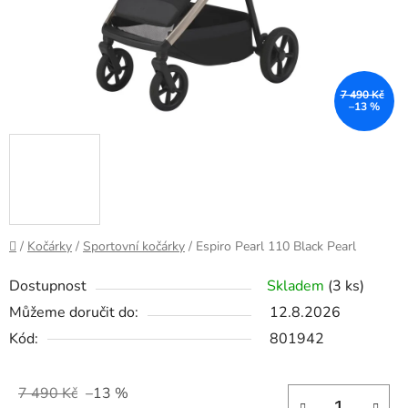
7 490 Kč
–13 %
Domů
/
Kočárky
/
Sportovní kočárky
/
Espiro Pearl 110 Black Pearl
Dostupnost
Skladem
(3 ks)
Můžeme doručit do:
12.8.2026
Kód:
801942
7 490 Kč
–13 %