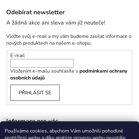
Odebírat newsletter
Vložte svůj e-mail a my vám budeme zasílat informace o
nových produktech na našem e-shopu.
E-mail
Vložením e-mailu souhlasíte s
podmínkami ochrany
osobních údajů
PŘIHLÁSIT SE
Informace pro vás
Používáme cookies, abychom Vám umožnili pohodlné
B2B
prohlížení webu a díky analýze provozu webu neustále