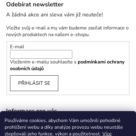
Odebírat newsletter
Vložte svůj e-mail a my vám budeme zasílat informace o
nových produktech na našem e-shopu.
E-mail
Vložením e-mailu souhlasíte s
podmínkami ochrany
osobních údajů
PŘIHLÁSIT SE
Informace pro vás
Používáme cookies, abychom Vám umožnili pohodlné
B2B
prohlížení webu a díky analýze provozu webu neustále
zlepšovali jeho funkce, výkon a použitelnost.
Více
Doprava a platba