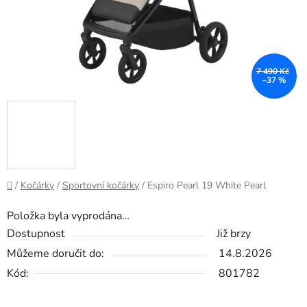
7 490 Kč
–37 %
Domů
/
Kočárky
/
Sportovní kočárky
/
Espiro Pearl 19 White Pearl
Položka byla vyprodána…
Dostupnost
Již brzy
Můžeme doručit do:
14.8.2026
Kód:
801782