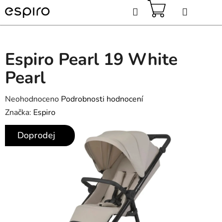
Přejít
Hledat
na
obsah
NÁKUPNÍ
KOŠÍK
Espiro Pearl 19 White
Pearl
Průměrné
Neohodnoceno
Podrobnosti hodnocení
hodnocení
Značka:
Espiro
produktu
Doprodej
je
0,0
z
5
hvězdiček.