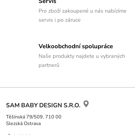
Servis
Pro zboží zakoupené u nás nabízíme
servis i po záruce
Velkoobchodní spolupráce
Naše produkty najdete u vybraných
partnerů
Z
á
SAM BABY DESIGN S.R.O.
p
a
Těšínská 79/509, 710 00
t
Slezská Ostrava
í