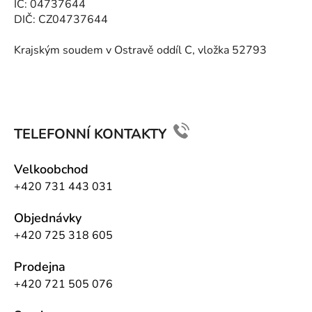
IČ: 04737644
DIČ: CZ04737644
Krajským soudem v Ostravě oddíl C, vložka 52793
TELEFONNÍ KONTAKTY
Velkoobchod
+420 731 443 031
Objednávky
+420 725 318 605
Prodejna
+420 721 505 076