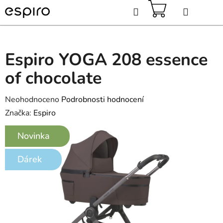
Přejít
Hledat
na
obsah
NÁKUPNÍ
KOŠÍK
Espiro YOGA 208 essence
of chocolate
Průměrné
Neohodnoceno
Podrobnosti hodnocení
hodnocení
Značka:
Espiro
produktu
Novinka
je
0,0
Dárek
z
5
hvězdiček.