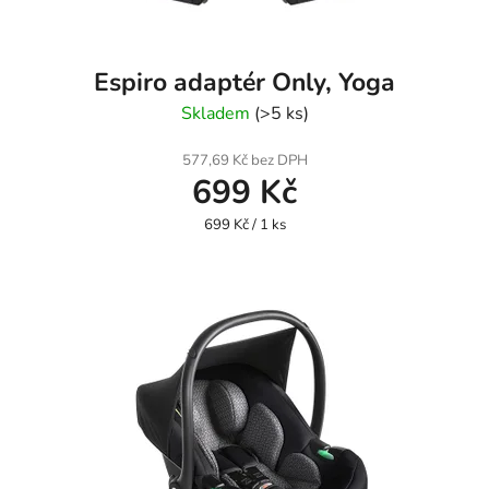
Espiro adaptér Only, Yoga
Skladem
(>5 ks)
577,69 Kč bez DPH
699 Kč
Měrná
699 Kč / 1 ks
cena: