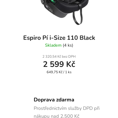
Espiro Pí i-Size 110 Black
Skladem
(4 ks)
2 320,54 Kč bez DPH
2 599 Kč
Měrná
649,75 Kč / 1 ks
cena:
Doprava zdarma
Prostřednictvím služby DPD při
nákupu nad 2.500 Kč