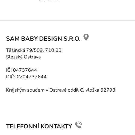
Z
á
SAM BABY DESIGN S.R.O.
p
a
Těšínská 79/509, 710 00
t
Slezská Ostrava
í
IČ: 04737644
DIČ: CZ04737644
Krajským soudem v Ostravě oddíl C, vložka 52793
TELEFONNÍ KONTAKTY