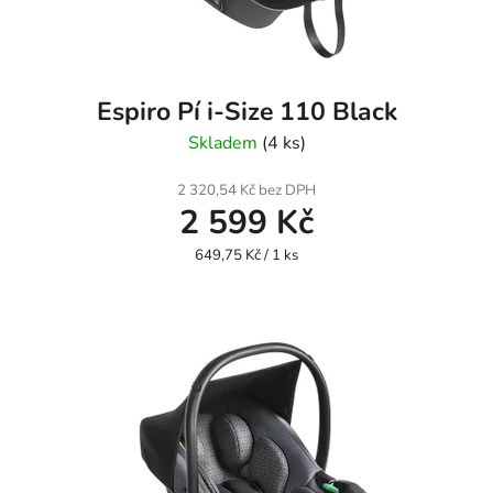
Espiro Pí i-Size 110 Black
Skladem
(4 ks)
2 320,54 Kč bez DPH
2 599 Kč
Měrná
649,75 Kč / 1 ks
cena: