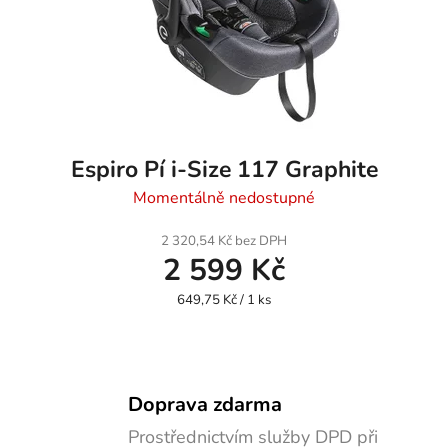
Espiro Pí i-Size 117 Graphite
Momentálně nedostupné
2 320,54 Kč bez DPH
2 599 Kč
Měrná
649,75 Kč / 1 ks
cena:
Doprava zdarma
Prostřednictvím služby DPD při