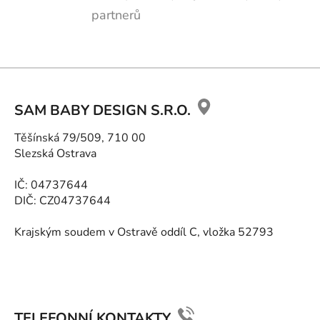
partnerů
Z
á
SAM BABY DESIGN S.R.O.
p
a
Těšínská 79/509, 710 00
t
Slezská Ostrava
í
IČ: 04737644
DIČ: CZ04737644
Krajským soudem v Ostravě oddíl C, vložka 52793
TELEFONNÍ KONTAKTY