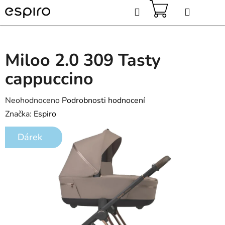
Přejít
Hledat
na
obsah
NÁKUPNÍ
KOŠÍK
Miloo 2.0 309 Tasty
cappuccino
Průměrné
Neohodnoceno
Podrobnosti hodnocení
hodnocení
Značka:
Espiro
produktu
Dárek
je
0,0
z
5
hvězdiček.