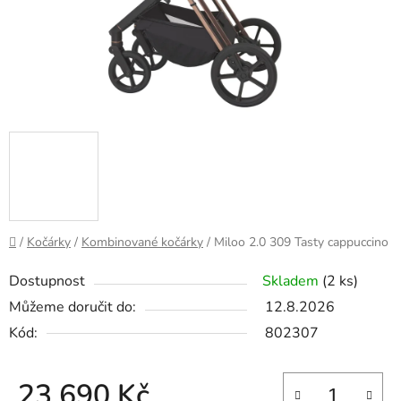
Domů
/
Kočárky
/
Kombinované kočárky
/
Miloo 2.0 309 Tasty cappuccino
Dostupnost
Skladem
(2 ks)
Můžeme doručit do:
12.8.2026
Kód:
802307
23 690 Kč