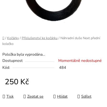
Domů
/
Kočárky
/
Příslušenství ke kočárku
/
Náhradní duše Next přední
kolečko
Položka byla vyprodána…
Dostupnost
Momentálně nedostupné
Kód:
484
250 Kč
Měrná cena:
Tisk
Zeptat se
Hlídat
Sdílet