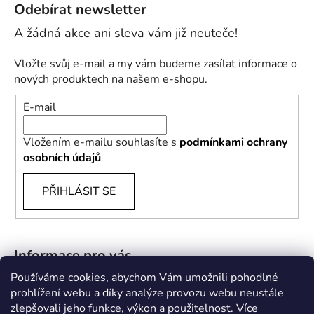
Odebírat newsletter
Vložte svůj e-mail a my vám budeme zasílat informace o
nových produktech na našem e-shopu.
E-mail
Vložením e-mailu souhlasíte s
podmínkami ochrany
osobních údajů
PŘIHLÁSIT SE
Informace pro vás
Používáme cookies, abychom Vám umožnili pohodlné
B2B
prohlížení webu a díky analýze provozu webu neustále
zlepšovali jeho funkce, výkon a použitelnost.
Více
Doprava a platba