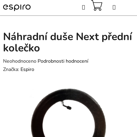
Přejít
Hledat
na
obsah
NÁKUPNÍ
KOŠÍK
Náhradní duše Next přední
kolečko
Průměrné
Neohodnoceno
Podrobnosti hodnocení
hodnocení
Značka:
Espiro
produktu
je
0,0
z
5
hvězdiček.