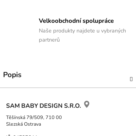
Velkoobchodní spolupráce
Naše produkty najdete u vybraných
partnerů
Popis
Z
á
SAM BABY DESIGN S.R.O.
p
a
Těšínská 79/509, 710 00
t
Slezská Ostrava
í