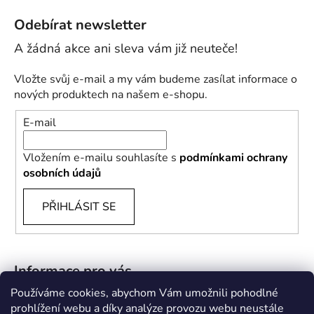
Odebírat newsletter
Vložte svůj e-mail a my vám budeme zasílat informace o
nových produktech na našem e-shopu.
E-mail
Vložením e-mailu souhlasíte s
podmínkami ochrany
osobních údajů
PŘIHLÁSIT SE
Informace pro vás
Používáme cookies, abychom Vám umožnili pohodlné
B2B
prohlížení webu a díky analýze provozu webu neustále