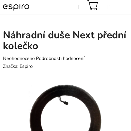
Přejít
Hledat
na
obsah
NÁKUPNÍ
KOŠÍK
Náhradní duše Next přední
kolečko
Průměrné
Neohodnoceno
Podrobnosti hodnocení
hodnocení
Značka:
Espiro
produktu
je
0,0
z
5
hvězdiček.