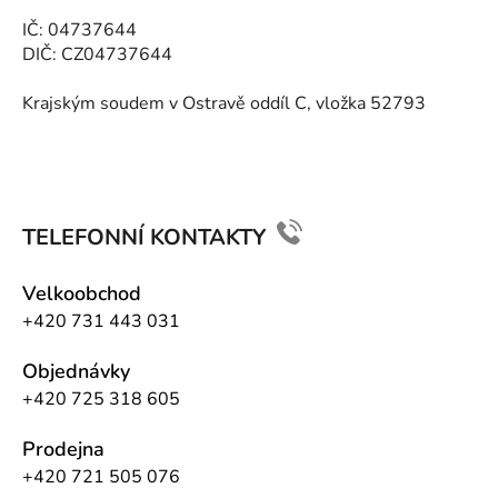
í
IČ: 04737644
DIČ: CZ04737644
Krajským soudem v Ostravě oddíl C, vložka 52793
TELEFONNÍ KONTAKTY
Velkoobchod
+420 731 443 031
Objednávky
+420 725 318 605
Prodejna
+420 721 505 076