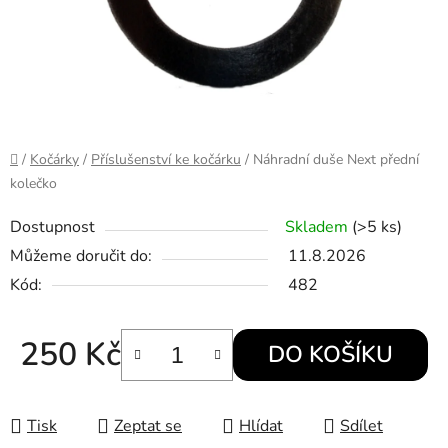
Domů
/
Kočárky
/
Příslušenství ke kočárku
/
Náhradní duše Next přední
kolečko
Dostupnost
Skladem
(>5 ks)
Můžeme doručit do:
11.8.2026
Kód:
482
250 Kč
DO KOŠÍKU
Měrná cena:
Tisk
Zeptat se
Hlídat
Sdílet