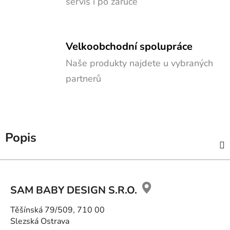
servis i po záruce
Velkoobchodní spolupráce
Naše produkty najdete u vybraných
partnerů
Popis
Z
á
SAM BABY DESIGN S.R.O.
p
a
Těšínská 79/509, 710 00
t
Slezská Ostrava