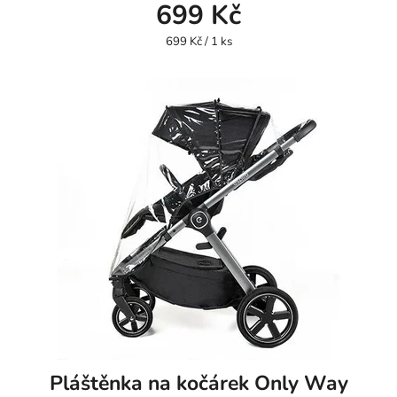
699 Kč
Měrná
699 Kč / 1 ks
cena:
Pláštěnka na kočárek Only Way