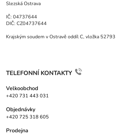
t
Slezská Ostrava
í
IČ: 04737644
DIČ: CZ04737644
Krajským soudem v Ostravě oddíl C, vložka 52793
TELEFONNÍ KONTAKTY
Velkoobchod
+420 731 443 031
Objednávky
+420 725 318 605
Prodejna