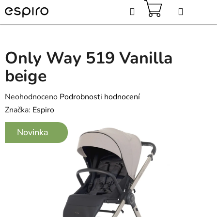
Přejít
Hledat
na
obsah
NÁKUPNÍ
KOŠÍK
Only Way 519 Vanilla
beige
Průměrné
Neohodnoceno
Podrobnosti hodnocení
hodnocení
Značka:
Espiro
produktu
Novinka
je
0,0
z
5
hvězdiček.