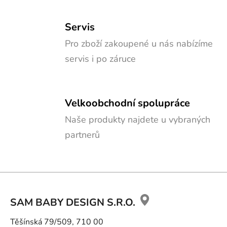
Servis
Pro zboží zakoupené u nás nabízíme
servis i po záruce
Velkoobchodní spolupráce
Naše produkty najdete u vybraných
partnerů
Z
á
SAM BABY DESIGN S.R.O.
p
a
Těšínská 79/509, 710 00