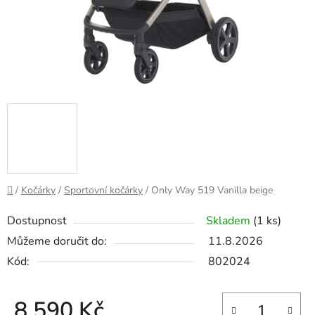
Domů
/
Kočárky
/
Sportovní kočárky
/
Only Way 519 Vanilla beige
Dostupnost
Skladem
(1 ks)
Můžeme doručit do:
11.8.2026
Kód:
802024
8 590 Kč