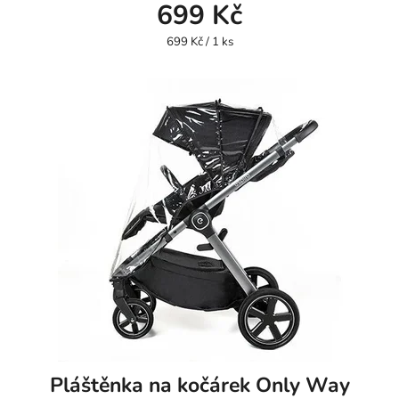
699 Kč
Měrná
699 Kč / 1 ks
cena:
Pláštěnka na kočárek Only Way