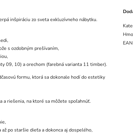
Doda
čerpá inšpiráciu zo sveta exkluzívneho nábytku.
Kate
Hmo
edi,
EAN
kože s ozdobným prešívaním,
iou,
y 09, 10) a orechom (farebná varianta 11 timber).
dčasovú formu, ktorá sa dokonale hodí do estetiky
 a riešenia, na ktoré sa môžete spoľahnúť.
ie,
a až po staršie dieťa a dokonca aj dospelého,