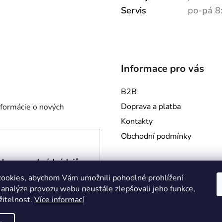
Servis
po-pá 8
Informace pro vás
B2B
Doprava a platba
nformácie o nových
Kontakty
Obchodní podmínky
hrany osobních údajů
ookies, abychom Vám umožnili pohodlné prohlížení
 analýze provozu webu neustále zlepšovali jeho funkce,
žitelnost.
Více informací