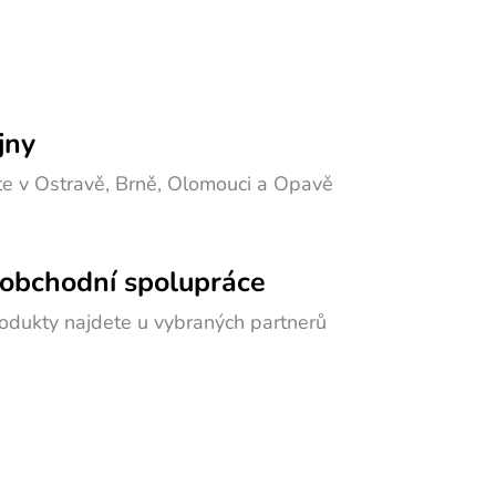
jny
e v Ostravě, Brně, Olomouci a Opavě
obchodní spolupráce
odukty najdete u vybraných partnerů