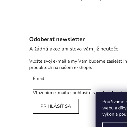
Odoberať newsletter
Vložte svoj e-mail a my Vám budeme zasielať i
produktoch na našom e-shope.
Email
Vložením e-mailu souhlasíte s
podmínkami oc
Používáme c
PRIHLÁSIŤ SA
webu a díky
výkon a pou