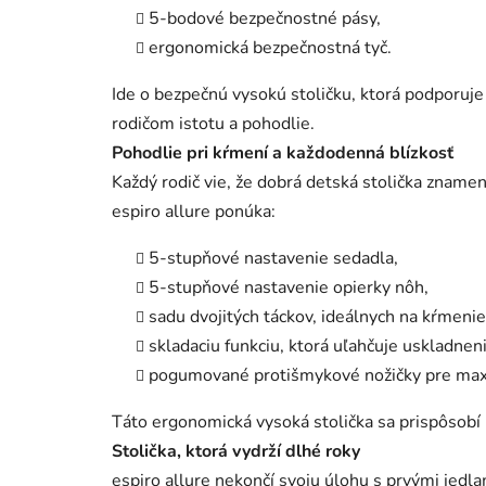
5-bodové bezpečnostné pásy,
ergonomická bezpečnostná tyč.
Ide o bezpečnú vysokú stoličku, ktorá podporuj
rodičom istotu a pohodlie.
Pohodlie pri kŕmení a každodenná blízkosť
Každý rodič vie, že dobrá detská stolička znamená
espiro allure ponúka:
5-stupňové nastavenie sedadla,
5-stupňové nastavenie opierky nôh,
sadu dvojitých táckov, ideálnych na kŕmenie 
skladaciu funkciu, ktorá uľahčuje uskladneni
pogumované protišmykové nožičky pre maxi
Táto ergonomická vysoká stolička sa prispôsobí 
Stolička, ktorá vydrží dlhé roky
espiro allure nekončí svoju úlohu s prvými jedla