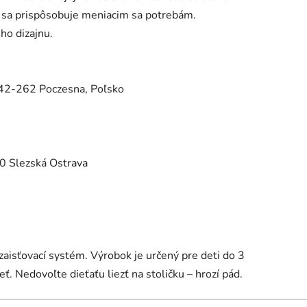
e sa prispôsobuje meniacim sa potrebám.
ého dizajnu.
42-262 Poczesna, Poľsko
0 Slezská Ostrava
zaisťovací systém. Výrobok je určený pre deti do 3
ť. Nedovoľte dieťaťu liezť na stoličku – hrozí pád.