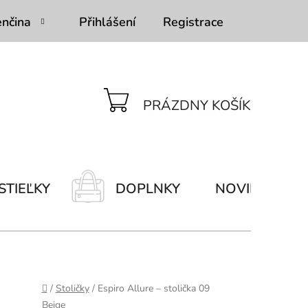
enčina
Přihlášení
Registrace
PRÁZDNY KOŠÍK
NÁKUPNÝ
KOŠÍK
STIEĽKY
DOPLNKY
NOVINKY
Domov
/
Stoličky
/
Espiro Allure – stolička 09
Beige