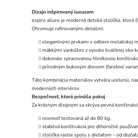
Dizajn inšpirovaný luxusom
espiro allure je moderná detská stolička, ktorá 
Ohromuje rafinovanými detailmi:
elegantnými prvkami v odtieni metalickej m
mäkkými vankúšmi z vysoko kvalitnej eko 
dokonale spracovanou hliníkovou konštrukc
prírodným bukovým drevom (farebné variant
Táto kombinácia materiálov vytvára ucelenú, na
moderných interiérov.
Bezpečnosť, ktorá prináša pokoj
Za krásnym dizajnom sa skrýva pevná konštrukcia
nosnosť testovaná až do 80 kg,
stabilná konštrukcia pre dlhoročné používan
stolička rastie spolu s dieťaťom – od dojčať