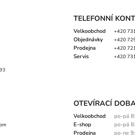
TELEFONNÍ KON
Velkoobchod
+420 73
Objednávky
+420 72
Prodejna
+420 72
Servis
+420 73
793
OTEVÍRACÍ DOB
Velkoobchod
po-pá 8
E-shop
po-pá 8
com
Prodejna
po-ne 9