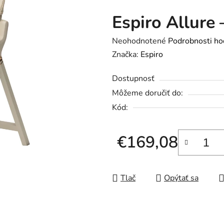
Espiro Allure 
Priemerné
Neohodnotené
Podrobnosti ho
hodnotenie
Značka:
Espiro
produktu
Dostupnosť
je
Môžeme doručiť do:
0,0
Kód:
z
5
hviezdičiek.
€169,08
Jednotková cena:
Tlač
Opýtať sa