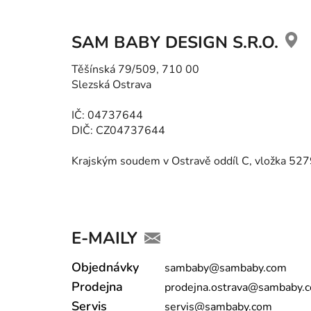
Z
á
SAM BABY DESIGN S.R.O.
p
ä
Těšínská 79/509, 710 00
Slezská Ostrava
t
i
IČ: 04737644
e
DIČ: CZ04737644
Krajským soudem v Ostravě oddíl C, vložka 52
E-MAILY
Objednávky
sambaby@sambaby.com
Prodejna
prodejna.ostrava@sambaby.
Servis
servis@sambaby.com