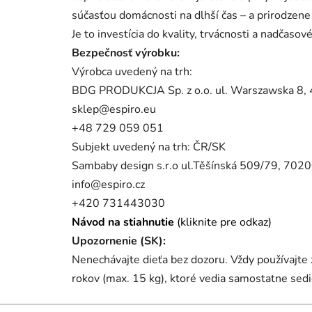
súčasťou domácnosti na dlhší čas – a prirodzen
Je to investícia do kvality, trvácnosti a nadčasov
Bezpečnosť výrobku:
Výrobca uvedený na trh:
BDG PRODUKCJA Sp. z o.o. ul. Warszawska 8, 
sklep@espiro.eu
+48 729 059 051
Subjekt uvedený na trh: ČR/SK
Sambaby design s.r.o ul.Těšínská 509/79, 7020
info@espiro.cz
+420 731443030
Návod na stiahnutie
(kliknite pre odkaz)
Upozornenie (SK):
Nenechávajte dieťa bez dozoru. Vždy používajte 
rokov (max. 15 kg), ktoré vedia samostatne sedie