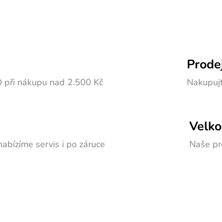
Prode
D při nákupu nad 2.500 Kč
Nakupujt
Velko
abízíme servis i po záruce
Naše pr