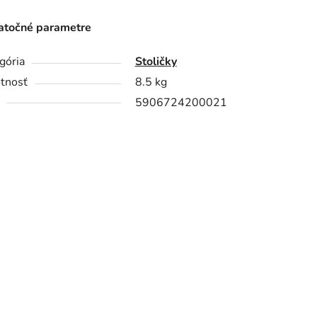
točné parametre
gória
Stoličky
tnosť
8.5 kg
5906724200021