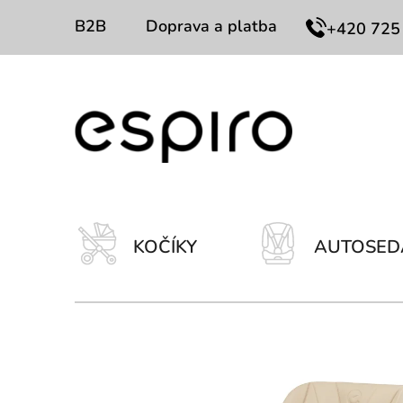
Prejsť
B2B
Doprava a platba
Kontakty
+420 725
na
obsah
KOČÍKY
AUTOSED