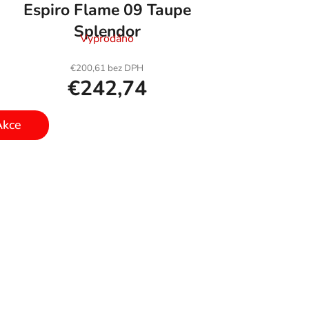
Espiro Flame 09 Taupe
Splendor
Vyprodáno
€200,61 bez DPH
€242,74
Akce