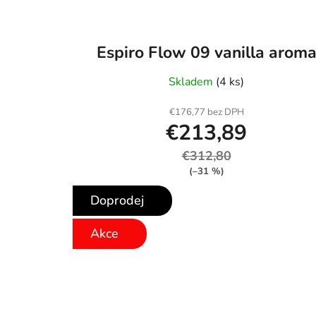
Espiro Flow 09 vanilla arom
Skladem
(4 ks)
€176,77 bez DPH
€213,89
€312,80
(–31 %)
Doprodej
Akce