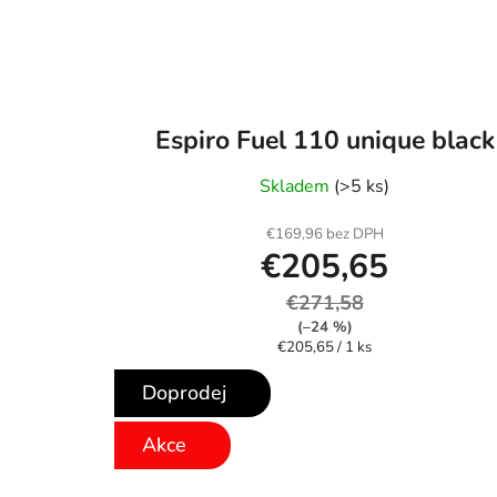
Espiro Fuel 110 unique black
Skladem
(>5 ks)
€169,96 bez DPH
€205,65
€271,58
(–24 %)
Jednotková
€205,65 / 1 ks
cena:
Doprodej
Akce