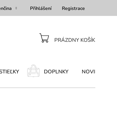
enčina
Přihlášení
Registrace
PRÁZDNY KOŠÍK
NÁKUPNÝ
KOŠÍK
STIEĽKY
DOPLNKY
NOVINKY