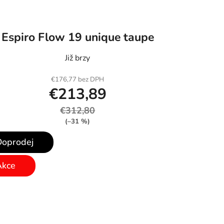
Espiro Flow 19 unique taupe
Již brzy
€176,77 bez DPH
€213,89
€312,80
(–31 %)
Doprodej
Akce