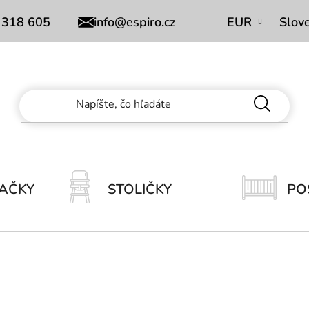
Obchodní podmínky
 318 605
info@espiro.cz
EUR
Slov
AČKY
STOLIČKY
PO