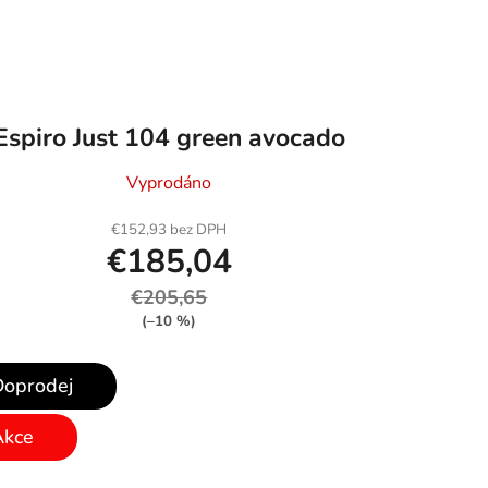
Espiro Just 104 green avocado
Vyprodáno
€152,93 bez DPH
€185,04
€205,65
(–10 %)
Doprodej
Akce