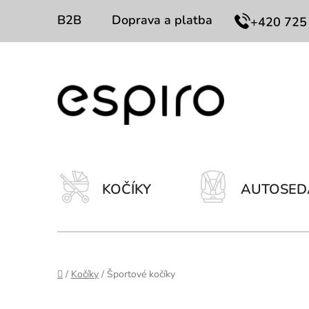
Prejsť
B2B
Doprava a platba
Kontakty
+420 725
na
obsah
KOČÍKY
AUTOSED
Domov
/
Kočíky
/
Športové kočíky