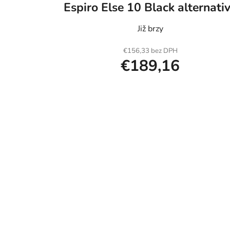
Espiro Else 10 Black alternati
o
v
Již brzy
€156,33 bez DPH
€189,16