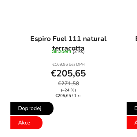
Espiro Fuel 111 natural
terracotta
Skladem
(2 ks)
€169,96 bez DPH
€205,65
€271,58
(–24 %)
Jednotková
€205,65 / 1 ks
cena:
Doprodej
Akce