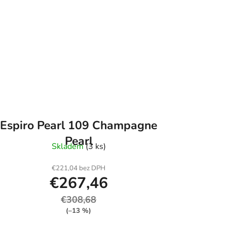
Espiro Pearl 109 Champagne
Pearl
Skladem
(3 ks)
€221,04 bez DPH
€267,46
€308,68
(–13 %)