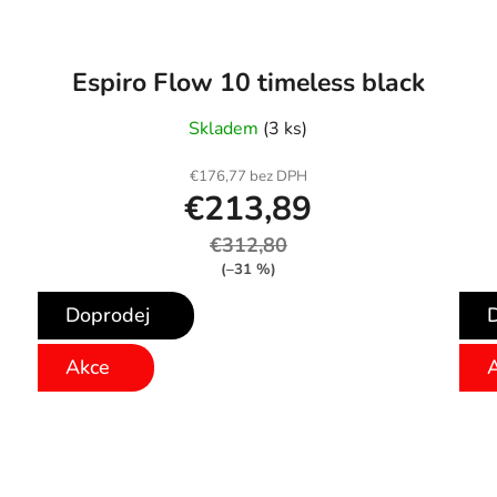
a
Espiro Flow 10 timeless black
Skladem
(3 ks)
€176,77 bez DPH
€213,89
€312,80
(–31 %)
Doprodej
Akce