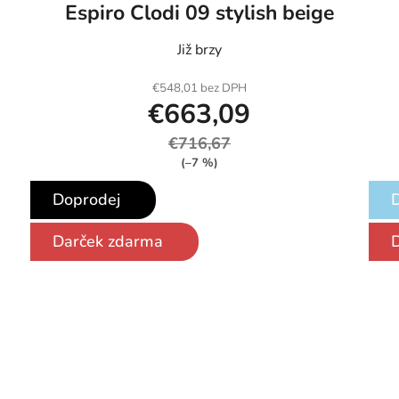
Espiro Clodi 09 stylish beige
Již brzy
€548,01 bez DPH
€663,09
€716,67
(–7 %)
Doprodej
Darček zdarma