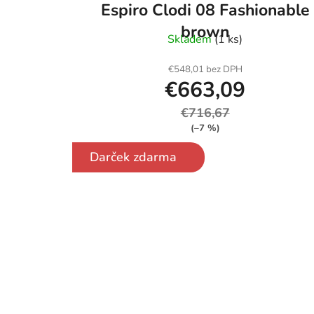
Espiro Clodi 08 Fashionable
o
v
brown
Skladem
(1 ks)
€548,01 bez DPH
€663,09
€716,67
(–7 %)
Darček zdarma