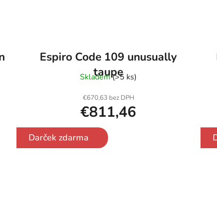
n
Espiro Code 109 unusually
taupe
Skladem
(>5 ks)
€670,63 bez DPH
€811,46
Darček zdarma