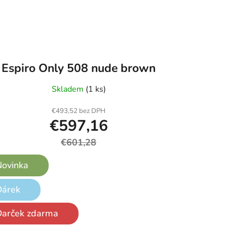
Espiro Only 508 nude brown
Skladem
(1 ks)
€493,52 bez DPH
€597,16
€601,28
ovinka
Dárek
Darček zdarma