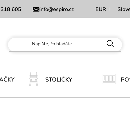
Obchodní podmínky
 318 605
info@espiro.cz
EUR
Slov
AČKY
STOLIČKY
PO