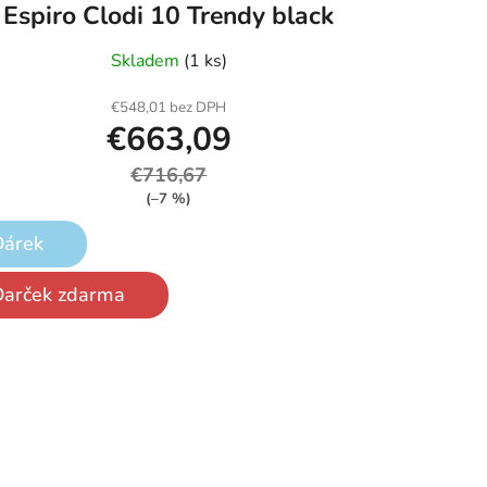
Espiro Clodi 10 Trendy black
Skladem
(1 ks)
€548,01 bez DPH
€663,09
€716,67
(–7 %)
Dárek
Darček zdarma