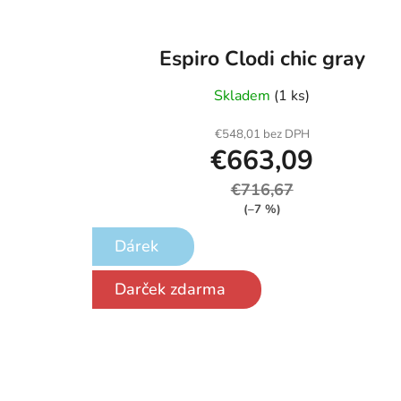
Espiro Clodi chic gray
Skladem
(1 ks)
€548,01 bez DPH
€663,09
€716,67
(–7 %)
Dárek
Darček zdarma