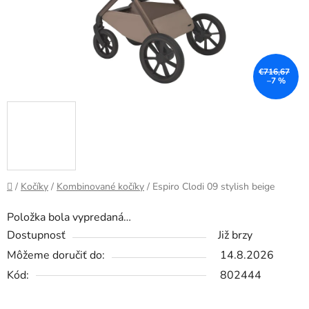
€716,67
–7 %
Domov
/
Kočíky
/
Kombinované kočíky
/
Espiro Clodi 09 stylish beige
Položka bola vypredaná…
Dostupnosť
Již brzy
Môžeme doručiť do:
14.8.2026
Kód:
802444