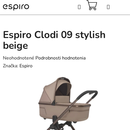
Prejsť
Hľadať
na
obsah
NÁKUPNÝ
KOŠÍK
Espiro Clodi 09 stylish
beige
Priemerné
Neohodnotené
Podrobnosti hodnotenia
hodnotenie
Značka:
Espiro
produktu
je
0,0
z
5
hviezdičiek.