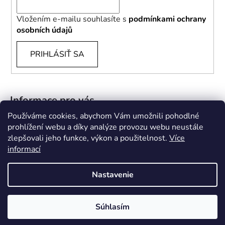
Vložením e-mailu souhlasíte s
podmínkami ochrany
osobních údajů
PRIHLÁSIŤ SA
Informace pro vás
Používáme cookies, abychom Vám umožnili pohodlné
B2B
prohlížení webu a díky analýze provozu webu neustále
zlepšovali jeho funkce, výkon a použitelnost.
Více
Doprava a platba
informací
Kontakty
Obchodní podmínky
Nastavenie
Súhlasím
Vytvoril Shoptet
Copyright 2026
Espiro
. Všetky práva vyhradené.