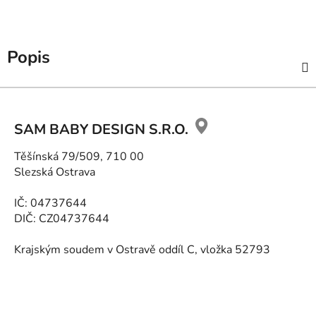
Popis
Z
á
SAM BABY DESIGN S.R.O.
p
ä
Těšínská 79/509, 710 00
t
Slezská Ostrava
i
e
IČ: 04737644
DIČ: CZ04737644
Krajským soudem v Ostravě oddíl C, vložka 52793