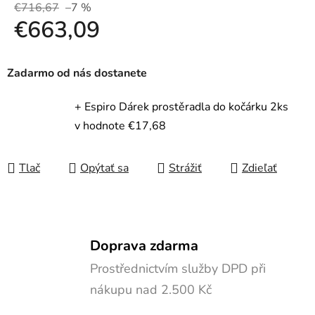
€716,67
–7 %
€663,09
Jednotková cena:
Zadarmo od nás dostanete
+ Espiro Dárek prostěradla do kočárku 2ks
v hodnote €17,68
Tlač
Opýtať sa
Strážiť
Zdieľať
Doprava zdarma
Prostřednictvím služby DPD při
nákupu nad 2.500 Kč