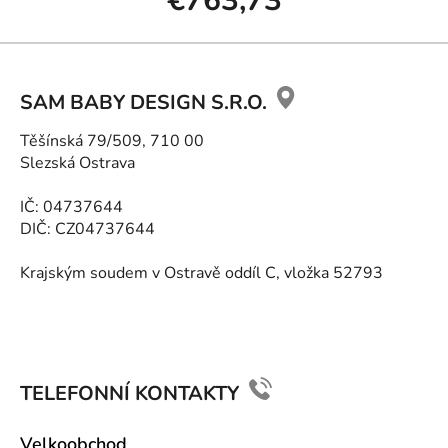
€763,73
Z
á
SAM BABY DESIGN S.R.O.
p
ä
Těšínská 79/509, 710 00
t
Slezská Ostrava
i
e
IČ: 04737644
DIČ: CZ04737644
Krajským soudem v Ostravě oddíl C, vložka 52793
TELEFONNÍ KONTAKTY
Velkoobchod