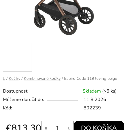
Domov
/
Kočíky
/
Kombinované kočíky
/
Espiro Code 119 loving beige
Dostupnosť
Skladem
(>5 ks)
Môžeme doručiť do:
11.8.2026
Kód:
802239
€813,30
DO KOŠÍKA