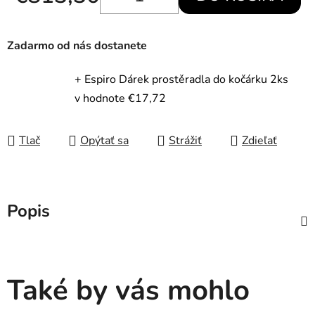
Jednotková cena:
Zadarmo od nás dostanete
+ Espiro Dárek prostěradla do kočárku 2ks
v hodnote €17,72
Tlač
Opýtať sa
Strážiť
Zdieľať
Popis
Také by vás mohlo