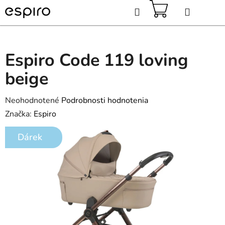
Prejsť
Hľadať
na
obsah
NÁKUPNÝ
KOŠÍK
Espiro Code 119 loving
beige
Priemerné
Neohodnotené
Podrobnosti hodnotenia
hodnotenie
Značka:
Espiro
produktu
Dárek
je
0,0
z
5
hviezdičiek.