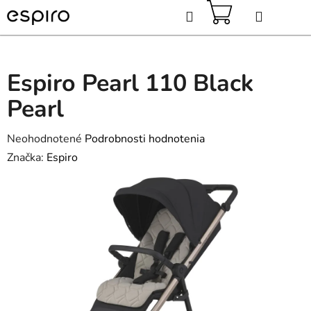
Prejsť
Hľadať
na
obsah
NÁKUPNÝ
KOŠÍK
Espiro Pearl 110 Black
Pearl
Priemerné
Neohodnotené
Podrobnosti hodnotenia
hodnotenie
Značka:
Espiro
produktu
je
0,0
z
5
hviezdičiek.