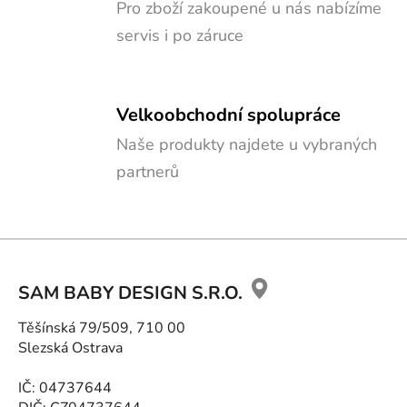
Pro zboží zakoupené u nás nabízíme
servis i po záruce
Velkoobchodní spolupráce
Naše produkty najdete u vybraných
partnerů
Z
á
SAM BABY DESIGN S.R.O.
p
ä
Těšínská 79/509, 710 00
t
Slezská Ostrava
i
e
IČ: 04737644