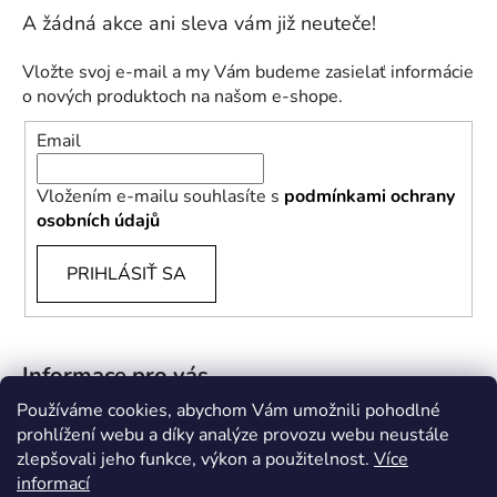
Vložte svoj e-mail a my Vám budeme zasielať informácie
o nových produktoch na našom e-shope.
Email
Vložením e-mailu souhlasíte s
podmínkami ochrany
osobních údajů
PRIHLÁSIŤ SA
Informace pro vás
Používáme cookies, abychom Vám umožnili pohodlné
B2B
prohlížení webu a díky analýze provozu webu neustále
zlepšovali jeho funkce, výkon a použitelnost.
Více
Doprava a platba
informací
Kontakty