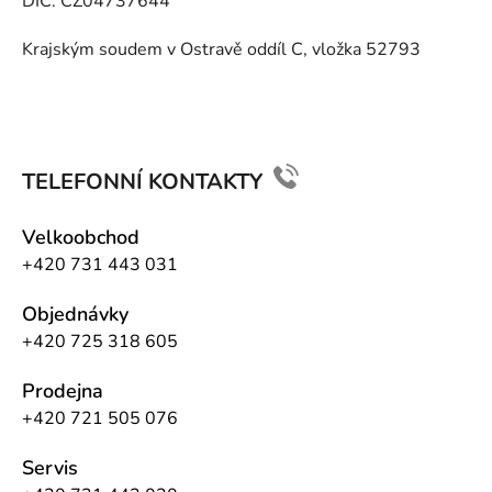
DIČ: CZ04737644
Krajským soudem v Ostravě oddíl C, vložka 52793
TELEFONNÍ KONTAKTY
Velkoobchod
+420 731 443 031
Objednávky
+420 725 318 605
Prodejna
+420 721 505 076
Servis