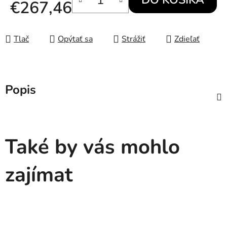
€267,46
Jednotková cena:
Tlač
Opýtať sa
Strážiť
Zdieľať
Popis
Také by vás mohlo
zajímat