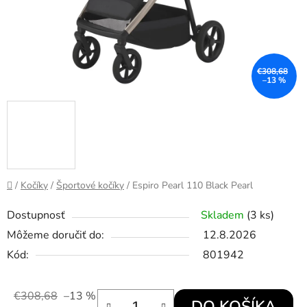
€308,68
–13 %
Domov
/
Kočíky
/
Športové kočíky
/
Espiro Pearl 110 Black Pearl
Dostupnosť
Skladem
(3 ks)
Môžeme doručiť do:
12.8.2026
Kód:
801942
€308,68
–13 %
DO KOŠÍKA