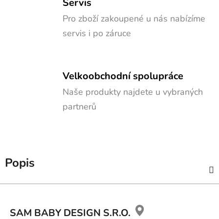
Servis
Pro zboží zakoupené u nás nabízíme
servis i po záruce
Velkoobchodní spolupráce
Naše produkty najdete u vybraných
partnerů
Popis
Z
á
SAM BABY DESIGN S.R.O.
p