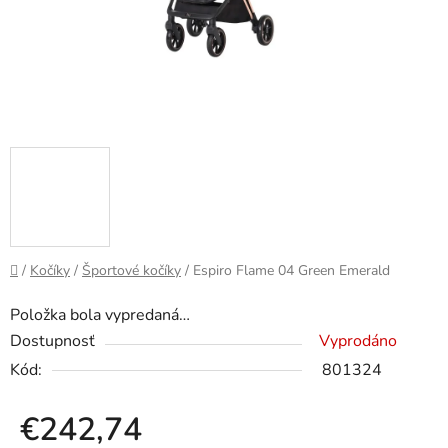
Domov
/
Kočíky
/
Športové kočíky
/
Espiro Flame 04 Green Emerald
Položka bola vypredaná…
Dostupnosť
Vyprodáno
Kód:
801324
€242,74