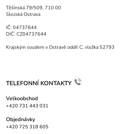
ä
Těšínská 79/509, 710 00
t
Slezská Ostrava
i
e
IČ: 04737644
DIČ: CZ04737644
Krajským soudem v Ostravě oddíl C, vložka 52793
TELEFONNÍ KONTAKTY
Velkoobchod
+420 731 443 031
Objednávky
+420 725 318 605