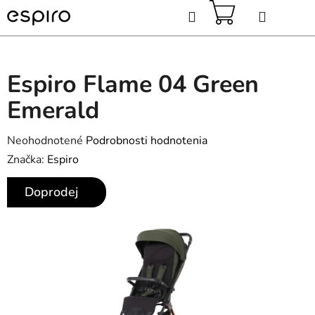
Prejsť
Hľadať
na
obsah
NÁKUPNÝ
KOŠÍK
Espiro Flame 04 Green
Emerald
Priemerné
Neohodnotené
Podrobnosti hodnotenia
hodnotenie
Značka:
Espiro
produktu
Doprodej
je
0,0
z
5
hviezdičiek.