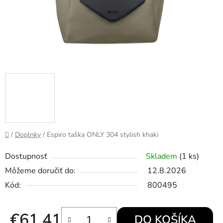
Domov
/
Doplnky
/
Espiro taška ONLY 304 stylish khaki
Dostupnosť
Skladem
(1 ks)
Môžeme doručiť do:
12.8.2026
Kód:
800495
€61,41
DO KOŠÍKA