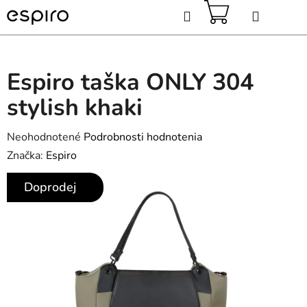
Prejsť
Hľadať
na
obsah
NÁKUPNÝ
KOŠÍK
Espiro taška ONLY 304
stylish khaki
Priemerné
Neohodnotené
Podrobnosti hodnotenia
hodnotenie
Značka:
Espiro
produktu
Doprodej
je
0,0
z
5
hviezdičiek.