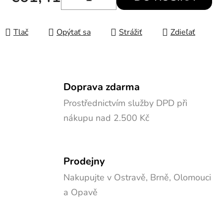
Jednotková cena:
Tlač
Opýtať sa
Strážiť
Zdieľať
Doprava zdarma
Prostřednictvím služby DPD při
nákupu nad 2.500 Kč
Prodejny
Nakupujte v Ostravě, Brně, Olomouci
a Opavě