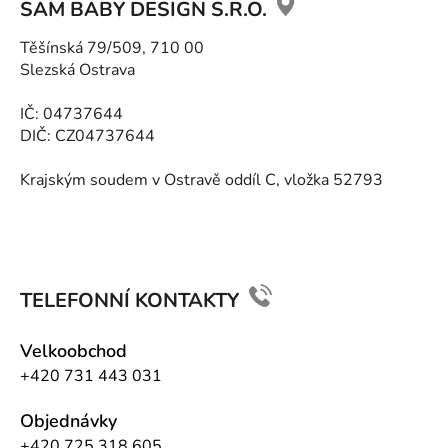
SAM BABY DESIGN S.R.O.
p
ä
Těšínská 79/509, 710 00
t
Slezská Ostrava
i
e
IČ: 04737644
DIČ: CZ04737644
Krajským soudem v Ostravě oddíl C, vložka 52793
TELEFONNÍ KONTAKTY
Velkoobchod
+420 731 443 031
Objednávky
+420 725 318 605