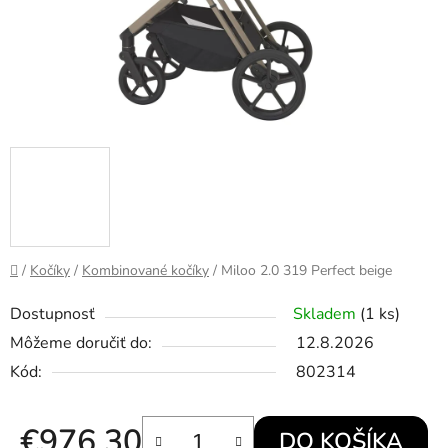
Domov
/
Kočíky
/
Kombinované kočíky
/
Miloo 2.0 319 Perfect beige
Dostupnosť
Skladem
(1 ks)
Môžeme doručiť do:
12.8.2026
Kód:
802314
€976,30
DO KOŠÍKA