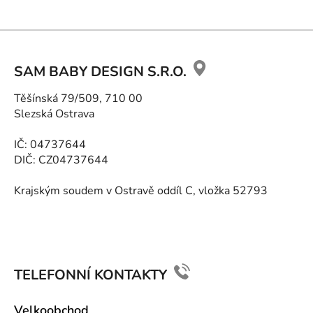
Z
á
SAM BABY DESIGN S.R.O.
p
ä
Těšínská 79/509, 710 00
t
Slezská Ostrava
i
e
IČ: 04737644
DIČ: CZ04737644
Krajským soudem v Ostravě oddíl C, vložka 52793
TELEFONNÍ KONTAKTY
Velkoobchod