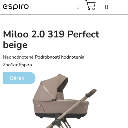
Prejsť
Hľadať
na
obsah
NÁKUPNÝ
KOŠÍK
Miloo 2.0 319 Perfect
beige
Priemerné
Neohodnotené
Podrobnosti hodnotenia
hodnotenie
Značka:
Espiro
produktu
Dárek
je
0,0
z
5
hviezdičiek.