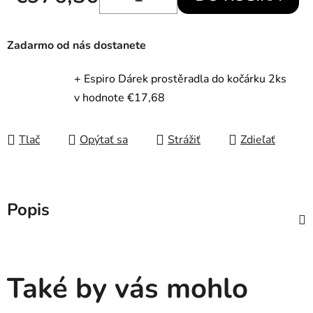
Jednotková cena:
Zadarmo od nás dostanete
+ Espiro Dárek prostěradla do kočárku 2ks
v hodnote €17,68
Tlač
Opýtať sa
Strážiť
Zdieľať
Popis
Také by vás mohlo