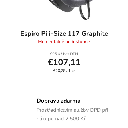
Espiro Pí i-Size 117 Graphite
Momentálně nedostupné
€95,63 bez DPH
€107,11
Jednotková
€26,78 / 1 ks
cena:
Doprava zdarma
Prostřednictvím služby DPD při
nákupu nad 2.500 Kč