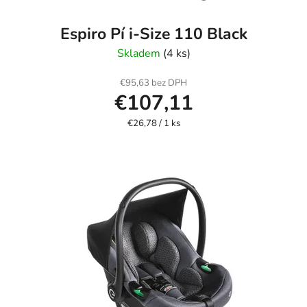
Espiro Pí i-Size 110 Black
Skladem
(4 ks)
€95,63 bez DPH
€107,11
Jednotková
€26,78 / 1 ks
cena: